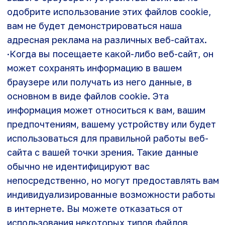
·
Раскрытие информации
·Полученные данные Пользователей не
передаются другим юридическим или
физическим лицам, за исключением случаев,
когда такая передача предусмотрена и
регулируется действующим
законодательством Российской Федерации, и
осуществляется по запросу
правоохранительных, надзорных или судебных
органов.
·
Исключительное право
·Материалы, размещенные на данном веб-
сайте, защищены законодательством
Российской Федерации и международных
норм в области защиты авторских и иных
смежных прав. Пользователь не в праве
копировать, передавать, распространять или
использовать каким-либо иным способом
материалы, взятые с данного веб-сайта, с
целю извлечения прибыли.
Все товарные знаки, чьи названия или
изображения размещены на страницах