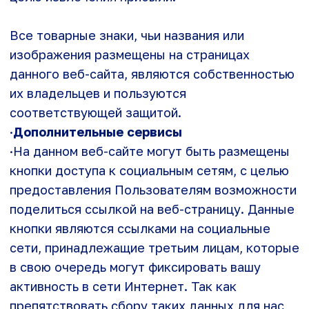
Адрес:
109383, Москва, ул. Шоссейная 78А,
офис 5
ООО «Молвер» Все права защищены
Включен в Реестр российского ПО
Участник