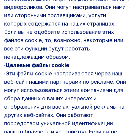
предлагаемые нами услуги.
·
Использование полученной информации
·Полученная от Пользователей информация
используется исключительно в целях
улучшения обслуживания: ускорения
обработки полученных от Пользователей
запросов, отправки Пользователям сведений
и материалов, которые они согласились
получать, и которые могут представлять для
них интерес.
Предоставление достоверной информации
пользователем обеспечит более
качественный подход к разрешению
возникших вопросов.
·
Защита информации
·«Молвер» принимает необходимые меры
безопасности в процессе сбора, хранения и
обработки информации о Пользователях для
предотвращения несанкционированного
доступа к ней с целью раскрытия, изменения
или уничтожения.