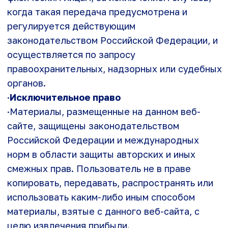
отказ от участия в массовой рассылке,
прекращение действия согласия на обработку
персональных данных) пользователь может
связаться с представителем «Молвер» (ООО
«Молвер») по адресу электронной почты:
info@molver.ru
Molver
E-mail:
info@molver.ru
О Molver
Телефон:
Molver.Booster
8 495 968 06 11
Molver.Trainer
Блог