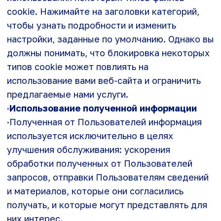
данного веб-сайта, являются собственностью
их владельцев и пользуются
соответствующей защитой.
·
Дополнительные сервисы
·На данном веб-сайте могут быть размещены
кнопки доступа к социальным сетям, с целью
предоставления Пользователям возможности
поделиться ссылкой на веб-страницу. Данные
кнопки являются ссылками на социальные
сети, принадлежащие третьим лицам, которые
в свою очередь могут фиксировать вашу
активность в сети Интернет. Так как
препятствовать сбору таких данных для нас
не представляется возможным,
Пользователям необходимо ознакомиться с
инструментами конфиденциальности данных
социальных сетей.
На веб-сайте возможно использование
инструментов, позволяющих отслеживать
были ли открыты и прочтены сообщения,
отправленные на электронную почту