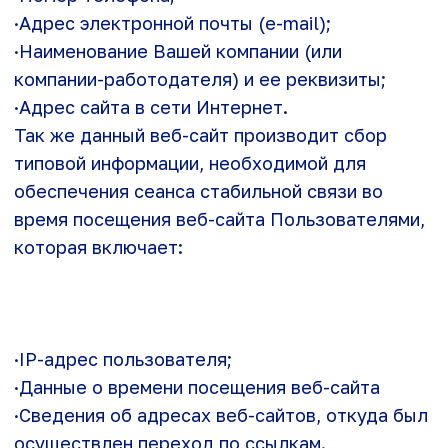
функционирования веб-сайта и не могут быть
отключены в наших системах. Как правило,
они активируются только в ответ на ваши
действия, аналогичные запросу услуг, такие
как настройка уровня конфиденциальности,
вход в систему или заполнение форм. Вы
можете настроить браузер таким образом,
чтобы он блокировал эти файлы cookie или
уведомлял вас об их использовании, но в
таком случае возможно, что некоторые
разделы веб-сайта не будут работать.
·
Эксплуатационные файлы cookie
·Эти файлы cookie позволяют нам
подсчитывать количество посещений и
источников трафика, чтобы оценивать и
улучшать работу нашего веб-сайта. Благодаря
им мы знаем, какие страницы являются
наиболее и наименее популярными, и видим,
каким образом посетители перемещаются по
веб-сайту. Все данные, собираемые при
помощи этих cookie, группируются в
статистику, а значит, являются анонимными.