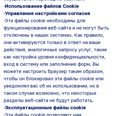
Если вы не одобрите использование этих
файлов cookie, у нас не будет данных о
посещении вами нашего веб-сайта.
·
Функциональные файлы cookie
·Эти файлы cookie позволяют предоставлять
улучшенную функциональность и
персонализацию, например для онлайн-чатов и
видеороликов. Они могут настраиваться нами
или сторонними поставщиками, услуги
которых содержатся на наших страницах.
Если вы не одобрите использование этих
файлов cookie, то, возможно, некоторые или
все эти функции будут работать
ненадлежащим образом.
·
Целевые файлы cookie
·Эти файлы cookie настраиваются через наш
веб-сайт нашими партнерами по рекламе. Они
могут использоваться этими компаниями для
сбора данных о ваших интересах и
отображения для вас актуальной рекламы на
других веб-сайтах. Они работают
посредством уникальной идентификации
вашего браузера и устройства. Если вы не