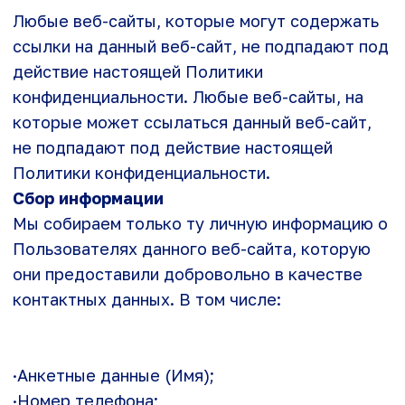
·Анкетные данные (Имя);
·Номер телефона;
·Адрес электронной почты (е-mail);
·Наименование Вашей компании (или
компании-работодателя) и ее реквизиты;
·Адрес сайта в сети Интернет.
Так же данный веб-сайт производит сбор
типовой информации, необходимой для
обеспечения сеанса стабильной связи во
время посещения веб-сайта Пользователями,
которая включает:
·IP-адрес пользователя;
·Данные о времени посещения веб-сайта
·Сведения об адресах веб-сайтов, откуда был
осуществлен переход по ссылкам.
·
Использование файлов Cookie
·
Управление настройками согласия
·Эти файлы cookie необходимы для