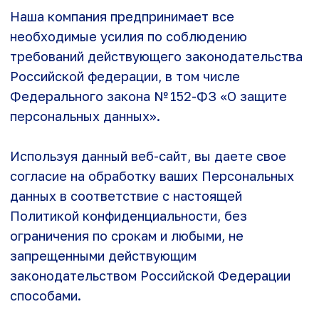
расходы на обучение с помощью
на обучение с помощью онлайн
онлайн тренажера практических
Используя данный веб-сайт, вы даете свое
тренажера практических навыков
навыков общения
общения
согласие на обработку ваших Персональных
данных в соответствие с настоящей
info@molver.ru
8 495 968 06 11
Политикой конфиденциальности, без
ограничения по срокам и любыми, не
запрещенными действующим
законодательством Российской Федерации
способами.
Любые веб-сайты, которые могут содержать
ссылки на данный веб-сайт, не подпадают под
действие настоящей Политики
конфиденциальности. Любые веб-сайты, на
которые может ссылаться данный веб-сайт,
не подпадают под действие настоящей
Политики конфиденциальности.
Сбор информации
Мы собираем только ту личную информацию о
Пользователях данного веб-сайта, которую
они предоставили добровольно в качестве
контактных данных. В том числе: