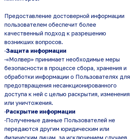
Пользователей, с целью сделать процесс
коммуникаций более полезным. Если
Пользователь не желает раскрывать эти
данные, то рекомендуется немедленно
отказаться от подписки на рекламные и
информационные рассылки, которые
предоставляет веб-сайт.
Пользователь может в любой момент
отказаться от рассылки от веб-сайта,
направив соответствующий запрос на
следующий адрес электронной почты:
info@molver.ru
.
·
Изменения в политике
конфиденциальности
·«Молвер» оставляет за собой право
самостоятельно, на свое усмотрение и без
предварительного уведомления вносить
изменения и дополнения в текст настоящей
Политики конфиденциальности.
·
Контактная информация
·По всем вопросам, связанным с настоящей
Политикой конфиденциальности (в том числе: