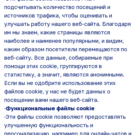
одобрите использование этих файлов cookie,
вам не будет демонстрироваться наша
адресная реклама на различных веб-сайтах.
·Когда вы посещаете какой-либо веб-сайт, он
может сохранять информацию в вашем
браузере или получать из него данные, в
основном в виде файлов cookie. Эта
информация может относиться к вам, вашим
предпочтениям, вашему устройству или будет
использоваться для правильной работы веб-
сайта с вашей точки зрения. Такие данные
обычно не идентифицируют вас
непосредственно, но могут предоставлять вам
индивидуализированные возможности работы
в интернете. Вы можете отказаться от
использования некоторых типов файлов
cookie. Нажимайте на заголовки категорий,
чтобы узнать подробности и изменить
настройки, заданные по умолчанию. Однако вы
должны понимать, что блокировка некоторых
типов cookie может повлиять на
использование вами веб-сайта и ограничить